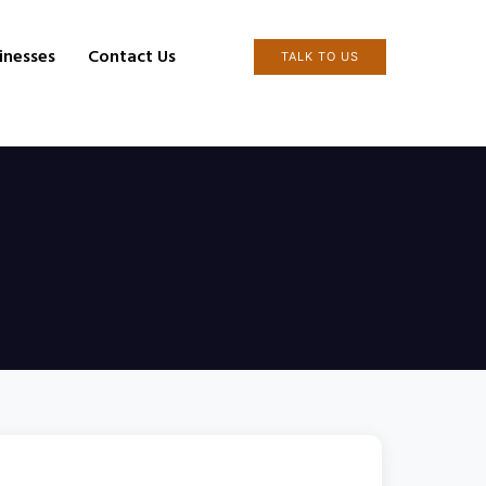
inesses
Contact Us
TALK TO US