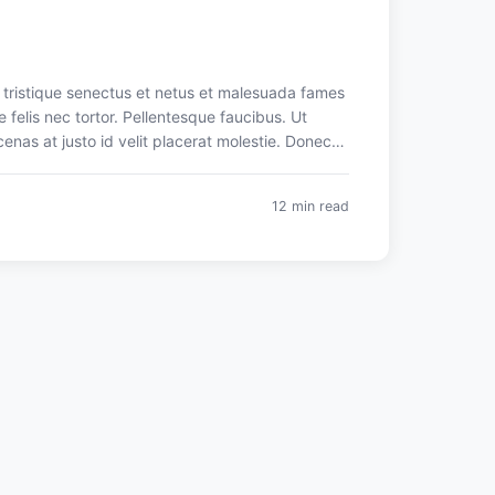
 tristique senectus et netus et malesuada fames
 felis nec tortor. Pellentesque faucibus. Ut
cenas at justo id velit placerat molestie. Donec
 a ante vitae enim iaculis aliquam. Mauris nunc
d sit amet, egestas placerat, est.
12 min read