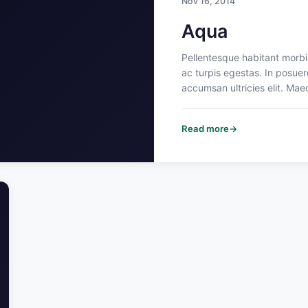
Nov 16, 2014
Aqua
Pellentesque habitant morbi
ac turpis egestas. In posuere
accumsan ultricies elit. Mae
dictum lectus non odio. Cras
quam, venenatis nec, euismo
Read more